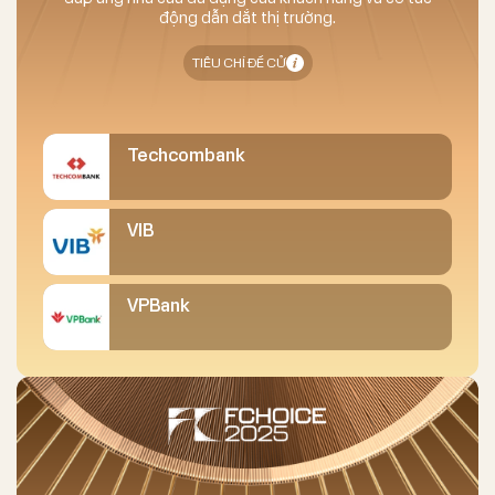
động dẫn dắt thị trường.
TIÊU CHÍ ĐỀ CỬ
Techcombank
VIB
VPBank