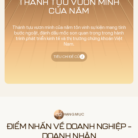
THÀNH TỰU VƯƠN MÌNH
CỦA NĂM
Thành tựu vươn mình của năm tôn vinh sự kiện mang tính
bước ngoặt, đánh dấu mốc son quan trọng trong hành
trình phát triển kinh tế và thị trường chứng khoán Việt
Nam.
TIÊU CHÍ ĐỀ CỬ
HẠNG MỤC
ĐIỂM NHẤN VỀ DOANH NGHIỆP –
DOANH NHÂN