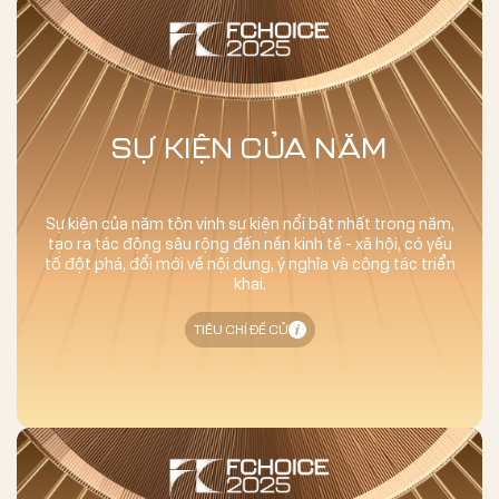
SỰ KIỆN CỦA NĂM
Sự kiện của năm tôn vinh sự kiện nổi bật nhất trong năm,
tạo ra tác động sâu rộng đến nền kinh tế - xã hội, có yếu
tố đột phá, đổi mới về nội dung, ý nghĩa và công tác triển
khai.
TIÊU CHÍ ĐỀ CỬ