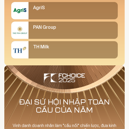
AgriS
PAN Group
TH Milk
ĐẠI SỨ HỘI NHẬP TOÀN
CẦU CỦA NĂM
Vinh danh doanh nhân làm "cầu nối" chiến lược, đưa kinh