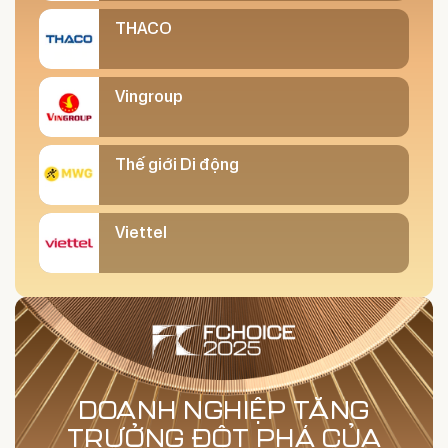
THACO
Vingroup
Thế giới Di động
Viettel
DOANH NGHIỆP TĂNG
TRƯỞNG ĐỘT PHÁ CỦA