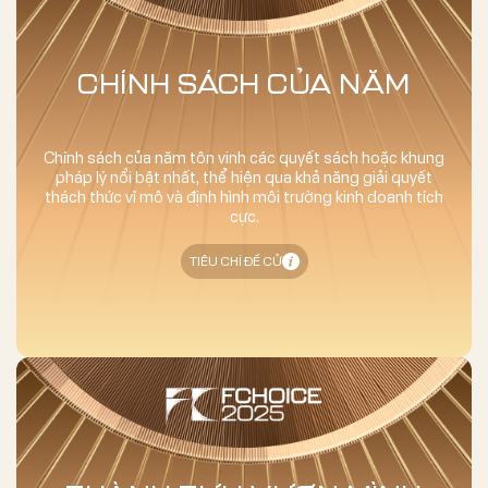
CHÍNH SÁCH CỦA NĂM
Chính sách của năm tôn vinh các quyết sách hoặc khung
pháp lý nổi bật nhất, thể hiện qua khả năng giải quyết
thách thức vĩ mô và định hình môi trường kinh doanh tích
cực.
TIÊU CHÍ ĐỀ CỬ